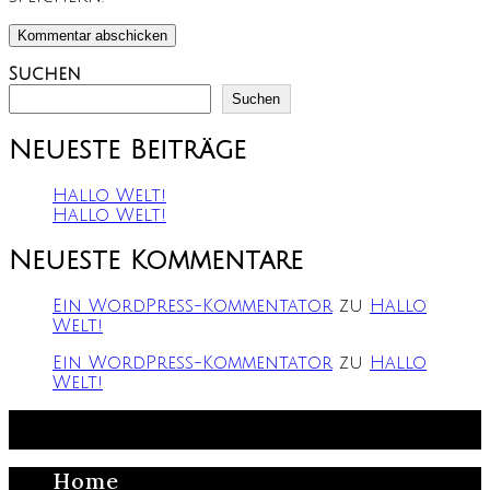
ein
Kommentieren
(optional)
ein
Suchen
Suchen
Neueste Beiträge
Hallo Welt!
Hallo Welt!
Neueste Kommentare
Ein WordPress-Kommentator
zu
Hallo
Welt!
Ein WordPress-Kommentator
zu
Hallo
Welt!
Copyright 2026 - Sebastian Fleig - BLACK TREE
Smart Home Solutions
Home