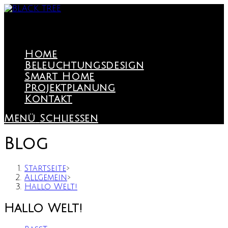
Zum
Inhalt
springen
Home
Beleuchtungsdesign
Smart Home
Projektplanung
Kontakt
Menü
Schließen
Blog
Startseite
>
Allgemein
>
Hallo Welt!
Hallo Welt!