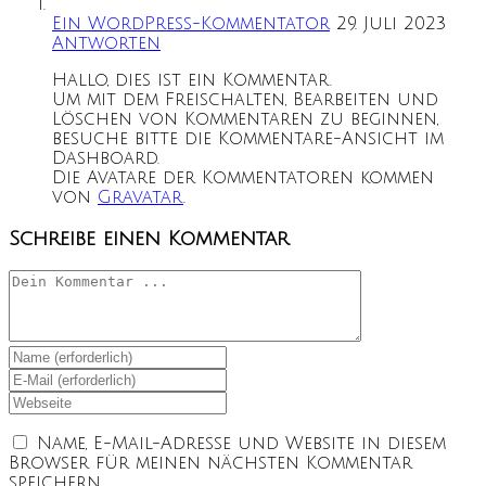
Ein WordPress-Kommentator
29. Juli 2023
Antworten
Hallo, dies ist ein Kommentar.
Um mit dem Freischalten, Bearbeiten und
Löschen von Kommentaren zu beginnen,
besuche bitte die Kommentare-Ansicht im
Dashboard.
Die Avatare der Kommentatoren kommen
von
Gravatar
.
Schreibe einen Kommentar
Kommentieren
Gib
deinen
Gib
Namen
deine
Gib
oder
E-
deine
Benutzernamen
Mail-
Website-
Name, E-Mail-Adresse und Website in diesem
zum
Adresse
URL
Browser für meinen nächsten Kommentar
Kommentieren
zum
ein
speichern.